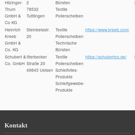
Hilzinger-
2
Bürsten
Thum
78532
Textile
GmbH &
Tuttlingen
Polierscheiben
Co KG
Heinrich
Steinbeisstr.
Textile
https://www.kreeb.com/
Kreeb
20
Polierscheiben
GmbH &
Technische
Co. KG
Bürsten
Schubert &
Itterbecker
Textile
https://schubertco.de/
Co. GmbH
Straße 20
Polierscheiben
49843 Uelsen
Schleifvlies-
Produkte
Schleifgewebe-
Produkte
Kontakt