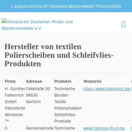
ASSOCIATION OF GERMAN BRUSHWARE PRODUCERS
Hersteller von textilen
Polierscheiben und Schleifvlies-
Produkten
Firma
Adresse
Produkte
Webseite
H. Günther
Oststraße 30
Technische
https://www.falkenrich.de/
Falkenrich
58636
Bürsten
GmbH
Iserlohn
Textile
Falconbrite
Polierscheiben
Abrasives
Schleifvlies-
™
Produkte
C.
Siemensstraße
Technische
www.hilzinger-thum.de