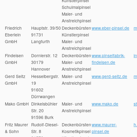
Künstlerpinsel
Schulmalpinsel
Maler- und
Anstreichpinsel
Friedrich
Hauptstr. 39/50
Deckenbürsten
www.eber-pinsel.de
m
Eberlein
91731
Künstlerpinsel
GmbH
Langfurth
Maler- und
Anstreichpinsel
Findeisen
Dornierstr. 12
Deckenbürsten
www.pinselfabrik-
i
GmbH
30179
Maler- und
findeisen.de
Hannover
Anstreichpinsel
Gerd Seitz
Hesselbergstr.
Maler- und
www.gerd-seitz.de
m
GmbH
19
Anstreichpinsel
91602
Dürrwangen
Mako GmbH
Dinkelsbühler
Maler- und
www.mako.de
s
Str. 20
Anstreichpinsel
91596 Burk
Fritz Maurer
Rudolf-Diesel-
Deckenbürsten
www.maurer-
h
& Sohn
Str. 8
Kosmetikpinsel
pinsel.de