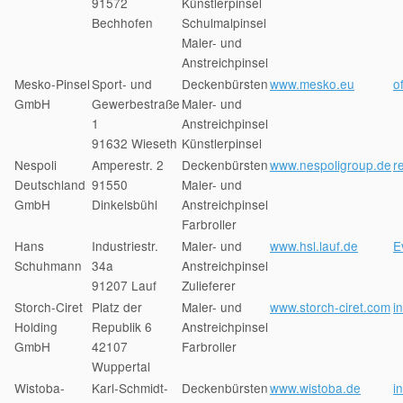
91572
Künstlerpinsel
Bechhofen
Schulmalpinsel
Maler- und
Anstreichpinsel
Mesko-Pinsel
Sport- und
Deckenbürsten
www.mesko.eu
o
GmbH
Gewerbestraße
Maler- und
1
Anstreichpinsel
91632 Wieseth
Künstlerpinsel
Nespoli
Amperestr. 2
Deckenbürsten
www.nespoligroup.de
r
Deutschland
91550
Maler- und
GmbH
Dinkelsbühl
Anstreichpinsel
Farbroller
Hans
Industriestr.
Maler- und
www.hsl.lauf.de
E
Schuhmann
34a
Anstreichpinsel
91207 Lauf
Zulieferer
Storch-Ciret
Platz der
Maler- und
www.storch-ciret.com
i
Holding
Republik 6
Anstreichpinsel
GmbH
42107
Farbroller
Wuppertal
Wistoba-
Karl-Schmidt-
Deckenbürsten
www.wistoba.de
i