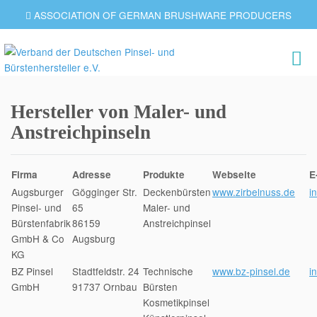
ASSOCIATION OF GERMAN BRUSHWARE PRODUCERS
Hersteller von Maler- und
Anstreichpinseln
Firma
Adresse
Produkte
Webseite
E
Augsburger
Gögginger Str.
Deckenbürsten
www.zirbelnuss.de
i
Pinsel- und
65
Maler- und
Bürstenfabrik
86159
Anstreichpinsel
GmbH & Co
Augsburg
KG
BZ Pinsel
Stadtfeldstr. 24
Technische
www.bz-pinsel.de
i
GmbH
91737 Ornbau
Bürsten
Kosmetikpinsel