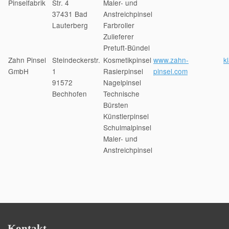
Pinselfabrik
Str. 4
Maler- und
37431 Bad
Anstreichpinsel
Lauterberg
Farbroller
Zulieferer
Pretuft-Bündel
Zahn Pinsel
Steindeckerstr.
Kosmetikpinsel
www.zahn-
k
GmbH
1
Rasierpinsel
pinsel.com
91572
Nagelpinsel
Bechhofen
Technische
Bürsten
Künstlerpinsel
Schulmalpinsel
Maler- und
Anstreichpinsel
Kontakt