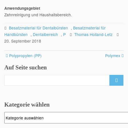
Anwendungsgebiet
Zahnreinigung und Haushaltsbereich.
Besatzmaterial für Dentalbürsten
,
Besatzmaterial für
Handbürsten
,
Dentalbereich
,
P
Thomas Holland-Letz
20. September 2018
Post
Polypropylen (PP)
Polymex
navigation
Auf Seite suchen
Search
for:
Kategorie wählen
Kategorie
wählen