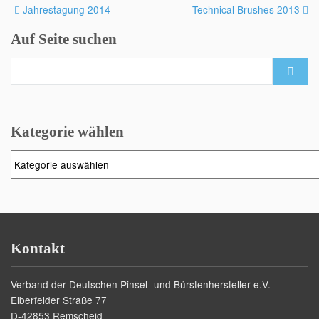
Post
Jahrestagung 2014
Technical Brushes 2013
navigation
Auf Seite suchen
Search
for:
Kategorie wählen
Kategorie
wählen
Kontakt
Verband der Deutschen Pinsel- und Bürstenhersteller e.V.
Elberfelder Straße 77
D-42853 Remscheid