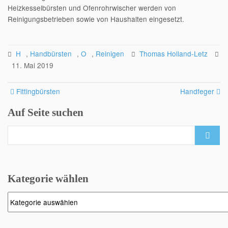
Heizkesselbürsten und Ofenrohrwischer werden von
Reinigungsbetrieben sowie von Haushalten eingesetzt.
H
,
Handbürsten
,
O
,
Reinigen
Thomas Holland-Letz
11. Mai 2019
Post
Fittingbürsten
Handfeger
navigation
Auf Seite suchen
Search
for:
Kategorie wählen
Kategorie
wählen