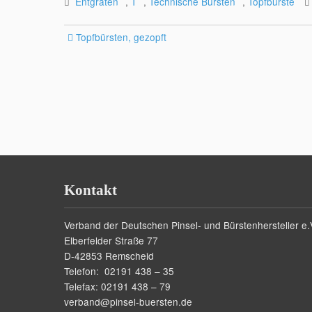
Entgraten
,
T
,
Technische Bürsten
,
Topfbürste
Post
Topfbürsten, gezopft
navigation
Kontakt
Verband der Deutschen Pinsel- und Bürstenhersteller e.
Elberfelder Straße 77
D-42853 Remscheid
Telefon: 02191 438 – 35
Telefax: 02191 438 – 79
verband@pinsel-buersten.de