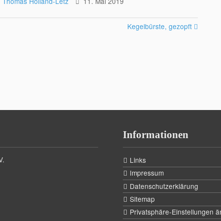
Thomas Holland-Letz
11. Mai 2019
Kegelbürste, gezopft
Informationen
V.
Links
Impressum
Datenschutzerklärung
Sitemap
Privatsphäre-Einstellungen 