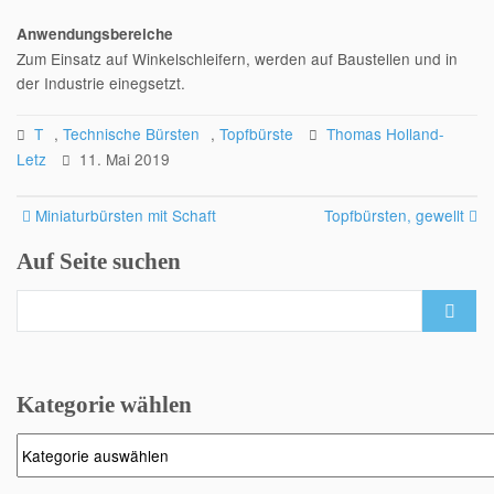
Anwendungsbereiche
Zum Einsatz auf Winkelschleifern, werden auf Baustellen und in
der Industrie einegsetzt.
T
,
Technische Bürsten
,
Topfbürste
Thomas Holland-
Letz
11. Mai 2019
Post
Miniaturbürsten mit Schaft
Topfbürsten, gewellt
navigation
Auf Seite suchen
Search
for:
Kategorie wählen
Kategorie
wählen